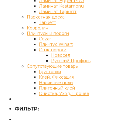
Ламинат Egger PRO
Ламинат Kastamonu
Ламинат Таркетт
Паркетная доска
Таркетт
Ковролин
Плинтусы и пороги
Cezar
Плинтус Winart
Стык-пороги
Новосел
Русский Профиль
Сопутствующие товары
Грунтовки
Клей, Фиксация
Наливные полы
Плиточный клей
Очистка, Уход, Прочее
ФИЛЬТР: