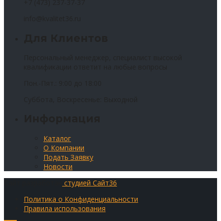
+7 (473) 237-37-37
info@kvalitet36.ru
Для Клиентов
Персональный менеджер, специалист высокой
квалификации ответит на любые вопросы
Пон.-Пят.: 9:00 до 18:00
Суббота, Воскресенье: Выходной
Информация
Каталог
О Компании
Подать Заявку
Новости
Сайт разработан
студией Сайт36
Политика о Конфиденциальности
Правила использования