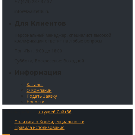
+7 (473) 237-37-37
info@kvalitet36.ru
Для Клиентов
Персональный менеджер, специалист высокой
квалификации ответит на любые вопросы
Пон.-Пят.: 9:00 до 18:00
Суббота, Воскресенье: Выходной
Информация
Каталог
О Компании
Подать Заявку
Новости
Сайт разработан
студией Сайт36
Политика о Конфиденциальности
Правила использования