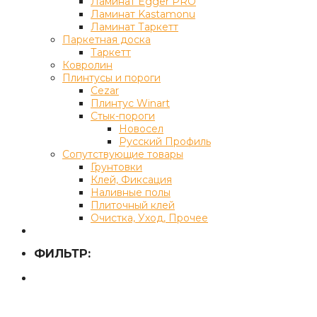
Ламинат Egger PRO
Ламинат Kastamonu
Ламинат Таркетт
Паркетная доска
Таркетт
Ковролин
Плинтусы и пороги
Cezar
Плинтус Winart
Стык-пороги
Новосел
Русский Профиль
Сопутствующие товары
Грунтовки
Клей, Фиксация
Наливные полы
Плиточный клей
Очистка, Уход, Прочее
ФИЛЬТР: