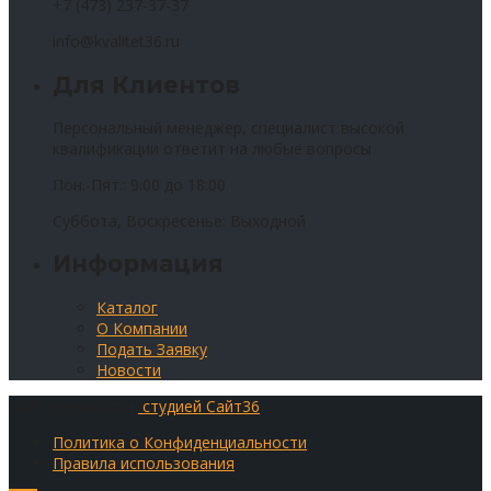
+7 (473) 237-37-37
info@kvalitet36.ru
Для Клиентов
Персональный менеджер, специалист высокой
квалификации ответит на любые вопросы
Пон.-Пят.: 9:00 до 18:00
Суббота, Воскресенье: Выходной
Информация
Каталог
О Компании
Подать Заявку
Новости
Сайт разработан
студией Сайт36
Политика о Конфиденциальности
Правила использования