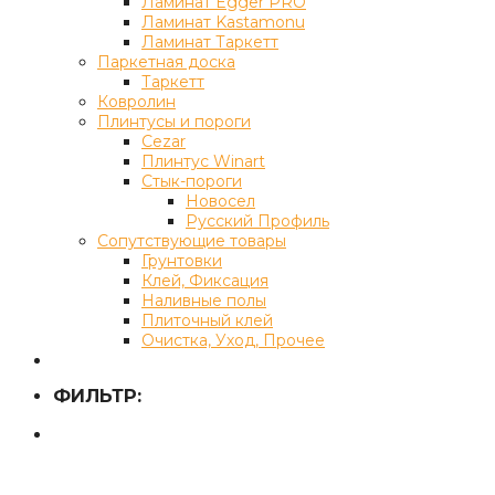
Ламинат Egger PRO
Ламинат Kastamonu
Ламинат Таркетт
Паркетная доска
Таркетт
Ковролин
Плинтусы и пороги
Cezar
Плинтус Winart
Стык-пороги
Новосел
Русский Профиль
Сопутствующие товары
Грунтовки
Клей, Фиксация
Наливные полы
Плиточный клей
Очистка, Уход, Прочее
ФИЛЬТР: