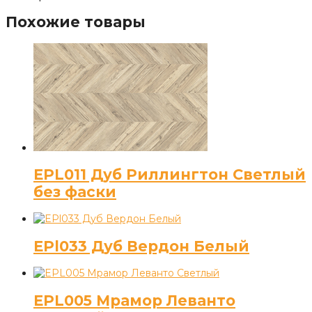
Похожие товары
EPL011 Дуб Риллингтон Светлый
без фаски
EPl033 Дуб Вердон Белый
EPL005 Мрамор Леванто