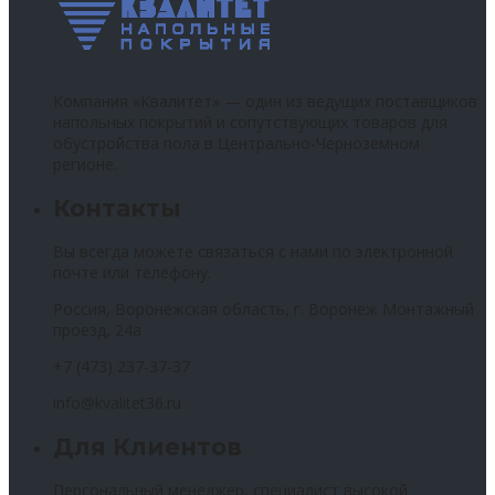
Компания «Квалитет» — один из ведущих поставщиков
напольных покрытий и сопутствующих товаров для
обустройства пола в Центрально-Черноземном
регионе.
Контакты
Вы всегда можете связаться с нами по электронной
почте или телефону.
Россия, Воронежская область, г. Воронеж Монтажный
проезд, 24а
+7 (473) 237-37-37
info@kvalitet36.ru
Для Клиентов
Персональный менеджер, специалист высокой