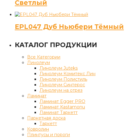
Светлый
EPL047 Дуб Ньюбери Тёмный
КАТАЛОГ ПРОДУКЦИИ
Все Категории
Линолеум
Линолеум Juteks
Линолеум Комитекс Лин
Линолеум Полистиль
Линолеум Синтерос
Линолеум на отрез
Ламинат
Ламинат Egger PRO
Ламинат Kastamonu
Ламинат Таркетт
Паркетная доска
Таркетт
Ковролин
Плинтусы и пороги