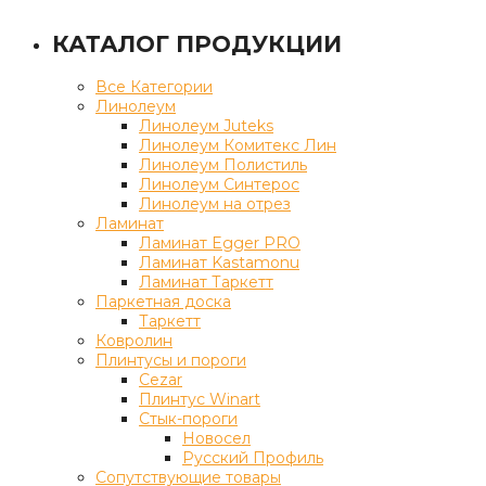
КАТАЛОГ ПРОДУКЦИИ
Все Категории
Линолеум
Линолеум Juteks
Линолеум Комитекс Лин
Линолеум Полистиль
Линолеум Синтерос
Линолеум на отрез
Ламинат
Ламинат Egger PRO
Ламинат Kastamonu
Ламинат Таркетт
Паркетная доска
Таркетт
Ковролин
Плинтусы и пороги
Cezar
Плинтус Winart
Стык-пороги
Новосел
Русский Профиль
Сопутствующие товары