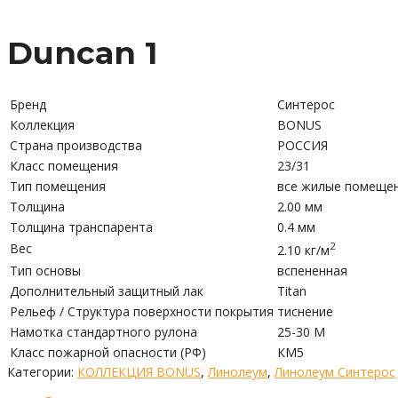
Duncan 1
Бренд
Синтерос
Коллекция
BONUS
Страна производства
РОССИЯ
Класс помещения
23/31
Тип помещения
все жилые помещен
Толщина
2.00 мм
Толщина транспарента
0.4 мм
2
Вес
2.10 кг/м
Тип основы
вспененная
Дополнительный защитный лак
Titan
Рельеф / Структура поверхности покрытия
тиснение
Намотка стандартного рулона
25-30 М
Класс пожарной опасности (РФ)
КМ5
Категории:
КОЛЛЕКЦИЯ BONUS
,
Линолеум
,
Линолеум Синтерос