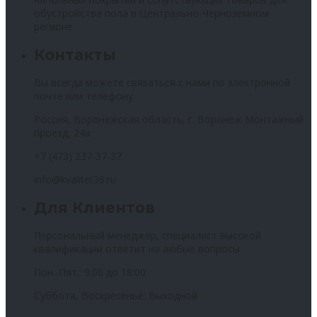
обустройства пола в Центрально-Черноземном
регионе.
Контакты
Вы всегда можете связаться с нами по электронной
почте или телефону.
Россия, Воронежская область, г. Воронеж Монтажный
проезд, 24а
+7 (473) 237-37-37
info@kvalitet36.ru
Для Клиентов
Персональный менеджер, специалист высокой
квалификации ответит на любые вопросы
Пон.-Пят.: 9:00 до 18:00
Суббота, Воскресенье: Выходной