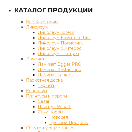
КАТАЛОГ ПРОДУКЦИИ
Все Категории
Линолеум
Линолеум Juteks
Линолеум Комитекс Лин
Линолеум Полистиль
Линолеум Синтерос
Линолеум на отрез
Ламинат
Ламинат Egger PRO
Ламинат Kastamonu
Ламинат Таркетт
Паркетная доска
Таркетт
Ковролин
Плинтусы и пороги
Cezar
Плинтус Winart
Стык-пороги
Новосел
Русский Профиль
Сопутствующие товары