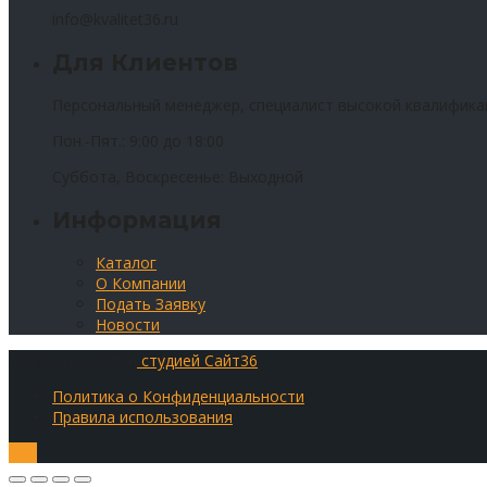
info@kvalitet36.ru
Для Клиентов
Персональный менеджер, специалист высокой квалифика
Пон.-Пят.: 9:00 до 18:00
Суббота, Воскресенье: Выходной
Информация
Каталог
О Компании
Подать Заявку
Новости
Сайт разработан
студией Сайт36
Политика о Конфиденциальности
Правила использования
Top