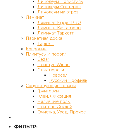
Линолеум Полистиль
Линолеум Синтерос
Линолеум на отрез
Ламинат
Ламинат Egger PRO
Ламинат Kastamonu
Ламинат Таркетт
Паркетная доска
Таркетт
Ковролин
Плинтусы и пороги
Cezar
Плинтус Winart
Стык-пороги
Новосел
Русский Профиль
Сопутствующие товары
Грунтовки
Клей, Фиксация
Наливные полы
Плиточный клей
Очистка, Уход, Прочее
ФИЛЬТР: