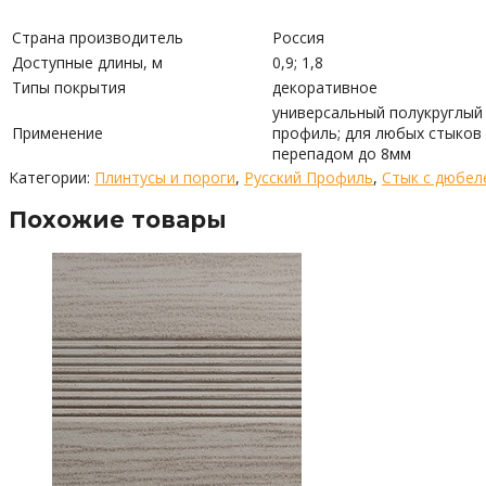
Страна производитель
Россия
Доступные длины, м
0,9; 1,8
Типы покрытия
декоративное
универсальный полукруглый
Применение
профиль; для любых стыков 
перепадом до 8мм
Категории:
Плинтусы и пороги
,
Русский Профиль
,
Стык с дюбел
Похожие товары