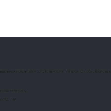
апольных покрытий и сопутствующих товаров для обустройства
е или телефону.
оезд, 24а