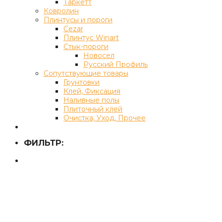
Таркетт
Ковролин
Плинтусы и пороги
Cezar
Плинтус Winart
Стык-пороги
Новосел
Русский Профиль
Сопутствующие товары
Грунтовки
Клей, Фиксация
Наливные полы
Плиточный клей
Очистка, Уход, Прочее
ФИЛЬТР: