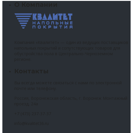
О Компании
Компания «Квалитет» — один из ведущих поставщиков
напольных покрытий и сопутствующих товаров для
обустройства пола в Центрально-Черноземном
регионе.
Контакты
Вы всегда можете связаться с нами по электронной
почте или телефону.
Россия, Воронежская область, г. Воронеж Монтажный
проезд, 24а
+7 (473) 237-37-37
info@kvalitet36.ru