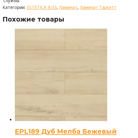
службы
Категории:
ESTETICA 9/33
,
Ламинат
,
Ламинат Таркетт
Похожие товары
EPL189 Дуб Мелба Бежевый