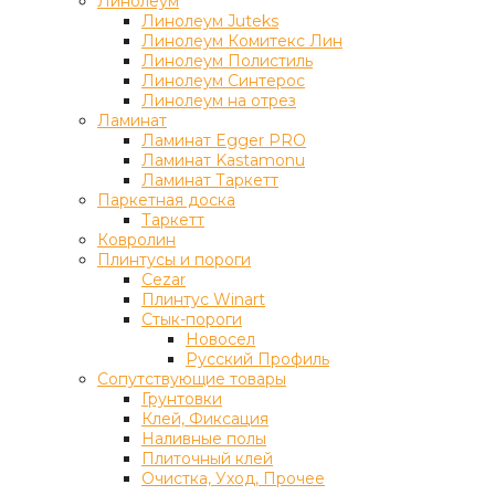
Линолеум
Линолеум Juteks
Линолеум Комитекс Лин
Линолеум Полистиль
Линолеум Синтерос
Линолеум на отрез
Ламинат
Ламинат Egger PRO
Ламинат Kastamonu
Ламинат Таркетт
Паркетная доска
Таркетт
Ковролин
Плинтусы и пороги
Cezar
Плинтус Winart
Стык-пороги
Новосел
Русский Профиль
Сопутствующие товары
Грунтовки
Клей, Фиксация
Наливные полы
Плиточный клей
Очистка, Уход, Прочее