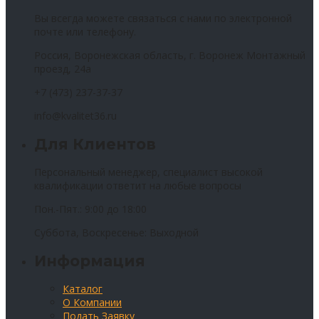
Вы всегда можете связаться с нами по электронной
почте или телефону.
Россия, Воронежская область, г. Воронеж Монтажный
проезд, 24а
+7 (473) 237-37-37
info@kvalitet36.ru
Для Клиентов
Персональный менеджер, специалист высокой
квалификации ответит на любые вопросы
Пон.-Пят.: 9:00 до 18:00
Суббота, Воскресенье: Выходной
Информация
Каталог
О Компании
Подать Заявку