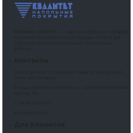
Компания «Квалитет» — один из ведущих поставщиков
напольных покрытий и сопутствующих товаров для
обустройства пола в Центрально-Черноземном
регионе.
Контакты
Вы всегда можете связаться с нами по электронной
почте или телефону.
Россия, Воронежская область, г. Воронеж Монтажный
проезд, 24а
+7 (473) 237-37-37
info@kvalitet36.ru
Для Клиентов