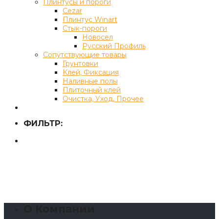
Плинтусы и пороги
Cezar
Плинтус Winart
Стык-пороги
Новосел
Русский Профиль
Сопутствующие товары
Грунтовки
Клей, Фиксация
Наливные полы
Плиточный клей
Очистка, Уход, Прочее
ФИЛЬТР:
О Компании