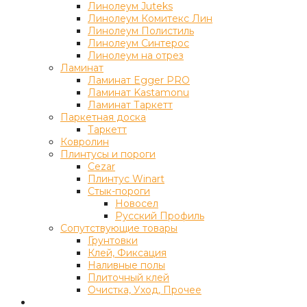
Линолеум Juteks
Линолеум Комитекс Лин
Линолеум Полистиль
Линолеум Синтерос
Линолеум на отрез
Ламинат
Ламинат Egger PRO
Ламинат Kastamonu
Ламинат Таркетт
Паркетная доска
Таркетт
Ковролин
Плинтусы и пороги
Cezar
Плинтус Winart
Стык-пороги
Новосел
Русский Профиль
Сопутствующие товары
Грунтовки
Клей, Фиксация
Наливные полы
Плиточный клей
Очистка, Уход, Прочее