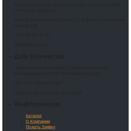
Вы всегда можете связаться с нами по электронной
почте или телефону.
Россия, Воронежская область, г. Воронеж Монтажный
проезд, 24а
+7 (473) 237-37-37
info@kvalitet36.ru
Для Клиентов
Персональный менеджер, специалист высокой
квалификации ответит на любые вопросы
Пон.-Пят.: 9:00 до 18:00
Суббота, Воскресенье: Выходной
Информация
Каталог
О Компании
Подать Заявку