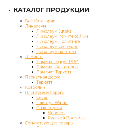
КАТАЛОГ ПРОДУКЦИИ
Все Категории
Линолеум
Линолеум Juteks
Линолеум Комитекс Лин
Линолеум Полистиль
Линолеум Синтерос
Линолеум на отрез
Ламинат
Ламинат Egger PRO
Ламинат Kastamonu
Ламинат Таркетт
Паркетная доска
Таркетт
Ковролин
Плинтусы и пороги
Cezar
Плинтус Winart
Стык-пороги
Новосел
Русский Профиль
Сопутствующие товары