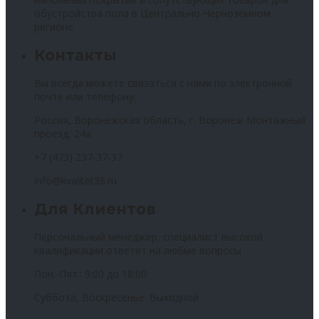
обустройства пола в Центрально-Черноземном
регионе.
Контакты
Вы всегда можете связаться с нами по электронной
почте или телефону.
Россия, Воронежская область, г. Воронеж Монтажный
проезд, 24а
+7 (473) 237-37-37
info@kvalitet36.ru
Для Клиентов
Персональный менеджер, специалист высокой
квалификации ответит на любые вопросы
Пон.-Пят.: 9:00 до 18:00
Суббота, Воскресенье: Выходной