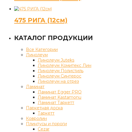
475 РИГА (12см)
КАТАЛОГ ПРОДУКЦИИ
Все Категории
Линолеум
Линолеум Juteks
Линолеум Комитекс Лин
Линолеум Полистиль
Линолеум Синтерос
Линолеум на отрез
Ламинат
Ламинат Egger PRO
Ламинат Kastamonu
Ламинат Таркетт
Паркетная доска
Таркетт
Ковролин
Плинтусы и пороги
Cezar