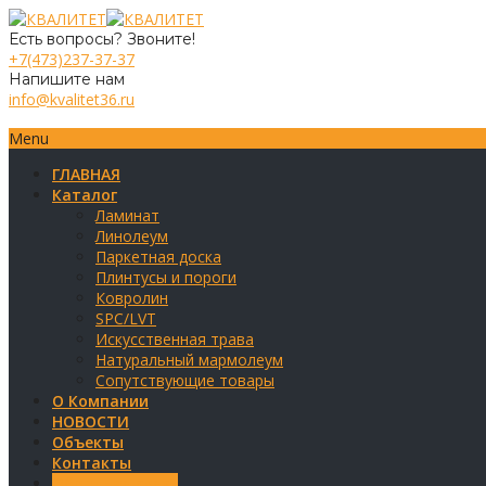
Есть вопросы? Звоните!
+7(473)237-37-37
Напишите нам
info@kvalitet36.ru
Menu
ГЛАВНАЯ
Каталог
Ламинат
Линолеум
Паркетная доска
Плинтусы и пороги
Ковролин
SPC/LVT
Искусственная трава
Натуральный мармолеум
Сопутствующие товары
О Компании
НОВОСТИ
Объекты
Контакты
Обратная связь