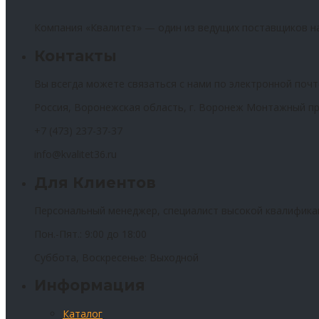
Компания «Квалитет» — один из ведущих поставщиков н
Контакты
Вы всегда можете связаться с нами по электронной почт
Россия, Воронежская область, г. Воронеж Монтажный пр
+7 (473) 237-37-37
info@kvalitet36.ru
Для Клиентов
Персональный менеджер, специалист высокой квалифика
Пон.-Пят.: 9:00 до 18:00
Суббота, Воскресенье: Выходной
Информация
Каталог