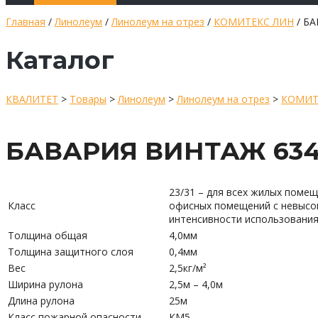
Главная
/
Линолеум
/
Линолеум на отрез
/
КОМИТЕКС ЛИН
/ БА
Каталог
КВАЛИТЕТ
>
Товары
>
Линолеум
>
Линолеум на отрез
>
КОМИТ
БАВАРИЯ ВИНТАЖ 634 
23/31 – для всех жилых помещ
Класс
офисных помещений с невысо
интенсивности использования
Толщина общая
4,0мм
Толщина защитного слоя
0,4мм
Вес
2,5кг/м²
Ширина рулона
2,5м – 4,0м
Длина рулона
25м
Класс пожарной опасности
КМ5