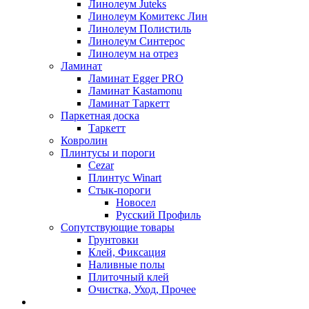
Линолеум Juteks
Линолеум Комитекс Лин
Линолеум Полистиль
Линолеум Синтерос
Линолеум на отрез
Ламинат
Ламинат Egger PRO
Ламинат Kastamonu
Ламинат Таркетт
Паркетная доска
Таркетт
Ковролин
Плинтусы и пороги
Cezar
Плинтус Winart
Стык-пороги
Новосел
Русский Профиль
Сопутствующие товары
Грунтовки
Клей, Фиксация
Наливные полы
Плиточный клей
Очистка, Уход, Прочее