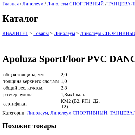
Главная
/
Линолеум
/
Линолеум СПОРТИВНЫЙ
/
ТАНЦЕВАЛ
Каталог
КВАЛИТЕТ
>
Товары
>
Линолеум
>
Линолеум СПОРТИВНЫ
Apoluza SportFloor PVC DAN
общая толщина, мм
2,0
толщина верхнего слоя,мм
1,0
общий вес, кг/кв.м.
2,8
размер рулона
1,8мх15м.п.
КМ2 (В2, РП1, Д2,
сертификат
Т2)
Категории:
Линолеум
,
Линолеум СПОРТИВНЫЙ
,
ТАНЦЕВА
Похожие товары