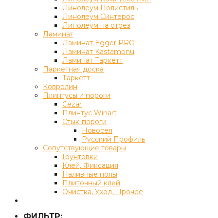
Линолеум Полистиль
Линолеум Синтерос
Линолеум на отрез
Ламинат
Ламинат Egger PRO
Ламинат Kastamonu
Ламинат Таркетт
Паркетная доска
Таркетт
Ковролин
Плинтусы и пороги
Cezar
Плинтус Winart
Стык-пороги
Новосел
Русский Профиль
Сопутствующие товары
Грунтовки
Клей, Фиксация
Наливные полы
Плиточный клей
Очистка, Уход, Прочее
ФИЛЬТР: