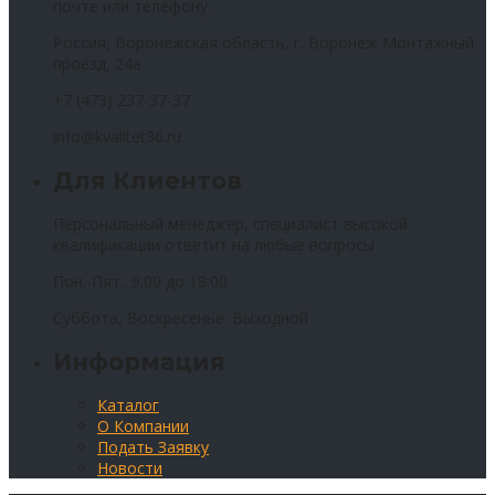
почте или телефону.
Россия, Воронежская область, г. Воронеж Монтажный
проезд, 24а
+7 (473) 237-37-37
info@kvalitet36.ru
Для Клиентов
Персональный менеджер, специалист высокой
квалификации ответит на любые вопросы
Пон.-Пят.: 9:00 до 18:00
Суббота, Воскресенье: Выходной
Информация
Каталог
О Компании
Подать Заявку
Новости