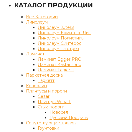
КАТАЛОГ ПРОДУКЦИИ
Все Категории
Линолеум
Линолеум Juteks
Линолеум Комитекс Лин
Линолеум Полистиль
Линолеум Синтерос
Линолеум на отрез
Ламинат
Ламинат Egger PRO
Ламинат Kastamonu
Ламинат Таркетт
Паркетная доска
Таркетт
Ковролин
Плинтусы и пороги
Cezar
Плинтус Winart
Стык-пороги
Новосел
Русский Профиль
Сопутствующие товары
Грунтовки