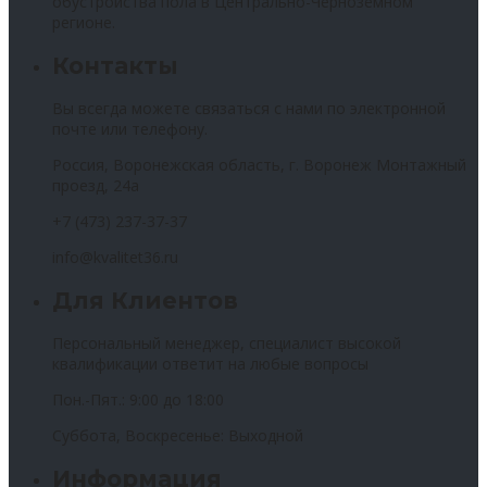
обустройства пола в Центрально-Черноземном
регионе.
Контакты
Вы всегда можете связаться с нами по электронной
почте или телефону.
Россия, Воронежская область, г. Воронеж Монтажный
проезд, 24а
+7 (473) 237-37-37
info@kvalitet36.ru
Для Клиентов
Персональный менеджер, специалист высокой
квалификации ответит на любые вопросы
Пон.-Пят.: 9:00 до 18:00
Суббота, Воскресенье: Выходной
Информация