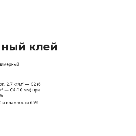
нный клей
лимерный
к. 2,7 кг/м² — С2 (6
/м² — С4 (10 мм) при
5%
°C и влажности 65%