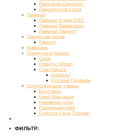
Линолеум Синтерос
Линолеум на отрез
Ламинат
Ламинат Egger PRO
Ламинат Kastamonu
Ламинат Таркетт
Паркетная доска
Таркетт
Ковролин
Плинтусы и пороги
Cezar
Плинтус Winart
Стык-пороги
Новосел
Русский Профиль
Сопутствующие товары
Грунтовки
Клей, Фиксация
Наливные полы
Плиточный клей
Очистка, Уход, Прочее
ФИЛЬТР: