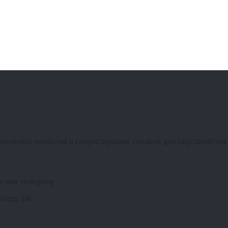
апольных покрытий и сопутствующих товаров для обустройства
е или телефону.
оезд, 24а