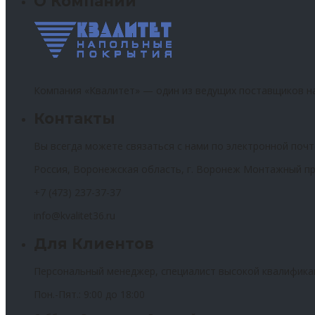
О Компании
Компания «Квалитет» — один из ведущих поставщиков н
Контакты
Вы всегда можете связаться с нами по электронной почт
Россия, Воронежская область, г. Воронеж Монтажный пр
+7 (473) 237-37-37
info@kvalitet36.ru
Для Клиентов
Персональный менеджер, специалист высокой квалифика
Пон.-Пят.: 9:00 до 18:00