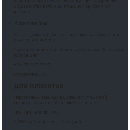
напольных покрытий и сопутствующих товаров для
обустройства пола в Центрально-Черноземном
регионе.
Контакты
Вы всегда можете связаться с нами по электронной
почте или телефону.
Россия, Воронежская область, г. Воронеж Монтажный
проезд, 24а
+7 (473) 237-37-37
info@kvalitet36.ru
Для Клиентов
Персональный менеджер, специалист высокой
квалификации ответит на любые вопросы
Пон.-Пят.: 9:00 до 18:00
Суббота, Воскресенье: Выходной