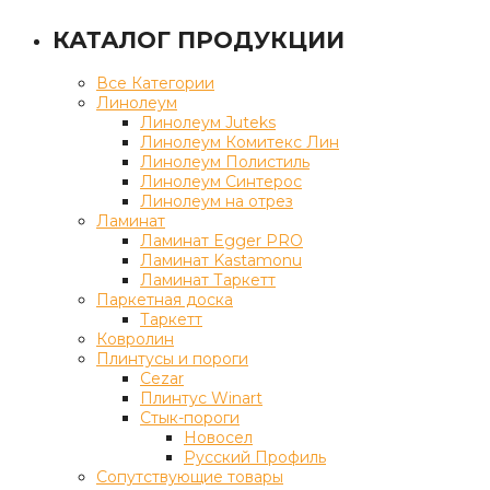
КАТАЛОГ ПРОДУКЦИИ
Все Категории
Линолеум
Линолеум Juteks
Линолеум Комитекс Лин
Линолеум Полистиль
Линолеум Синтерос
Линолеум на отрез
Ламинат
Ламинат Egger PRO
Ламинат Kastamonu
Ламинат Таркетт
Паркетная доска
Таркетт
Ковролин
Плинтусы и пороги
Cezar
Плинтус Winart
Стык-пороги
Новосел
Русский Профиль
Сопутствующие товары