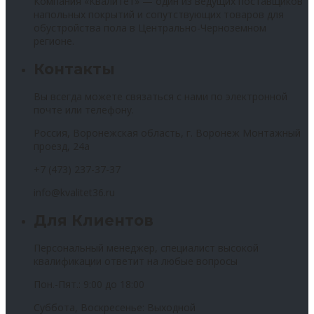
Компания «Квалитет» — один из ведущих поставщиков
напольных покрытий и сопутствующих товаров для
обустройства пола в Центрально-Черноземном
регионе.
Контакты
Вы всегда можете связаться с нами по электронной
почте или телефону.
Россия, Воронежская область, г. Воронеж Монтажный
проезд, 24а
+7 (473) 237-37-37
info@kvalitet36.ru
Для Клиентов
Персональный менеджер, специалист высокой
квалификации ответит на любые вопросы
Пон.-Пят.: 9:00 до 18:00
Суббота, Воскресенье: Выходной