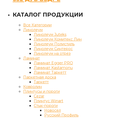
КАТАЛОГ ПРОДУКЦИИ
Все Категории
Линолеум
Линолеум Juteks
Линолеум Комитекс Лин
Линолеум Полистиль
Линолеум Синтерос
Линолеум на отрез
Ламинат
Ламинат Egger PRO
Ламинат Kastamonu
Ламинат Таркетт
Паркетная доска
Таркетт
Ковролин
Плинтусы и пороги
Cezar
Плинтус Winart
Стык-пороги
Новосел
Русский Профиль