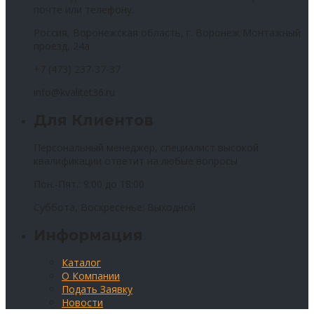
почте или телефону.
Россия, Воронежская область, г. Воронеж Монтажный
проезд, 24а
+7 (473) 237-37-37
info@kvalitet36.ru
Для Клиентов
Персональный менеджер, специалист высокой
квалификации ответит на любые вопросы
Пон.-Пят.: 9:00 до 18:00
Суббота, Воскресенье: Выходной
Информация
Каталог
О Компании
Подать Заявку
Новости