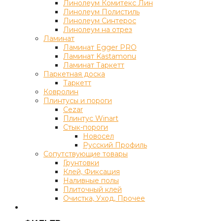
Линолеум Комитекс Лин
Линолеум Полистиль
Линолеум Синтерос
Линолеум на отрез
Ламинат
Ламинат Egger PRO
Ламинат Kastamonu
Ламинат Таркетт
Паркетная доска
Таркетт
Ковролин
Плинтусы и пороги
Cezar
Плинтус Winart
Стык-пороги
Новосел
Русский Профиль
Сопутствующие товары
Грунтовки
Клей, Фиксация
Наливные полы
Плиточный клей
Очистка, Уход, Прочее