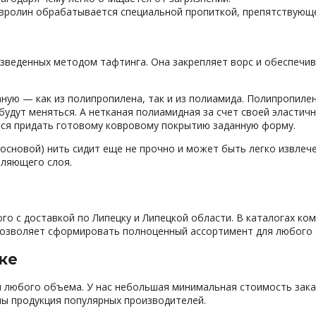
овролин обрабатывается специальной пропиткой, препятствующ
оизведенных методом тафтинга. Она закрепляет ворс и обеспеч
ную — как из полипропилена, так и из полиамида. Полипропилен
 будут меняться. А нетканая полиамидная за счет своей эласти
тся придать готовому ковровому покрытию заданную форму.
 основой) нить сидит еще не прочно и может быть легко извлеч
пляющего слоя.
о с доставкой по Липецку и Липецкой области. В каталогах ко
 позволяет сформировать полноценный ассортимент для любого 
ке
 любого объема. У нас небольшая минимальная стоимость зака
ны продукция популярных производителей.