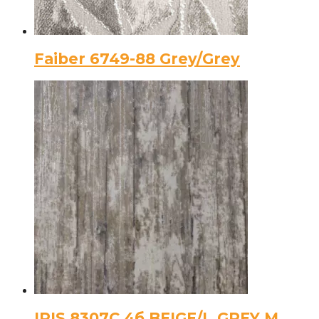
Faiber 6749-88 Grey/Grey
IRIS 8307C 4б BEIGE/L.GREY М