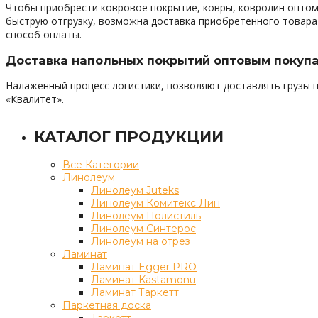
Чтобы приобрести ковровое покрытие, ковры, ковролин оптом
быструю отгрузку, возможна доставка приобретенного товара 
способ оплаты.
Доставка напольных покрытий оптовым покуп
Налаженный процесс логистики, позволяют доставлять грузы п
«Квалитет».
КАТАЛОГ ПРОДУКЦИИ
Все Категории
Линолеум
Линолеум Juteks
Линолеум Комитекс Лин
Линолеум Полистиль
Линолеум Синтерос
Линолеум на отрез
Ламинат
Ламинат Egger PRO
Ламинат Kastamonu
Ламинат Таркетт
Паркетная доска
Таркетт