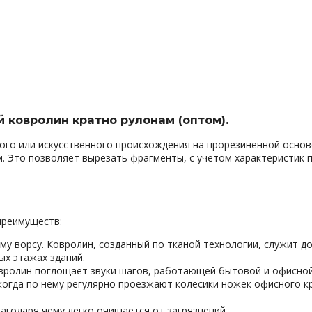
 ковролин кратно рулонам (оптом).
ого или искусственного происхождения на прорезиненной основ
 м. Это позволяет вырезать фрагменты, с учетом характеристи
преимуществ:
му ворсу. Ковролин, созданный по тканой технологии, служит
ых этажах зданий.
ролин поглощает звуки шагов, работающей бытовой и офисной 
когда по нему регулярно проезжают колесики ножек офисного кр
лагодаря чему легко очищается от загрязнений.