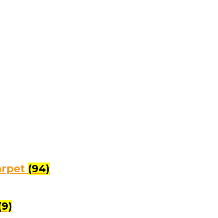
arpet
(94)
(9)