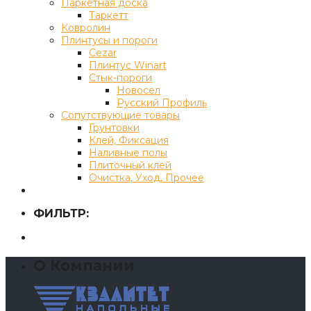
Паркетная доска
Таркетт
Ковролин
Плинтусы и пороги
Cezar
Плинтус Winart
Стык-пороги
Новосел
Русский Профиль
Сопутствующие товары
Грунтовки
Клей, Фиксация
Наливные полы
Плиточный клей
Очистка, Уход, Прочее
ФИЛЬТР:
О Компании