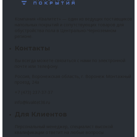
Компания «Квалитет» — один из ведущих поставщиков
напольных покрытий и сопутствующих товаров для
обустройства пола в Центрально-Черноземном
регионе.
Контакты
Вы всегда можете связаться с нами по электронной
почте или телефону.
Россия, Воронежская область, г. Воронеж Монтажный
проезд, 24а
+7 (473) 237-37-37
info@kvalitet36.ru
Для Клиентов
Персональный менеджер, специалист высокой
квалификации ответит на любые вопросы