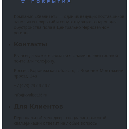
Компания «Квалитет» — один из ведущих поставщиков
напольных покрытий и сопутствующих товаров для
обустройства пола в Центрально-Черноземном
регионе.
Контакты
Вы всегда можете связаться с нами по электронной
почте или телефону.
Россия, Воронежская область, г. Воронеж Монтажный
проезд, 24а
+7 (473) 237-37-37
info@kvalitet36.ru
Для Клиентов
Персональный менеджер, специалист высокой
квалификации ответит на любые вопросы