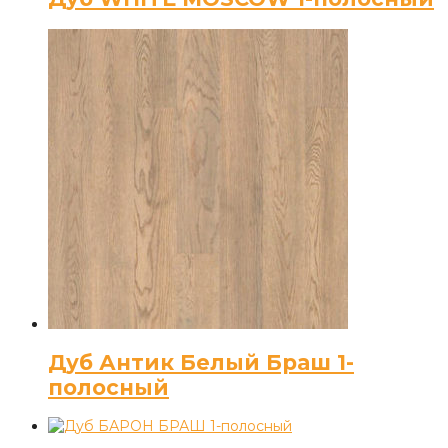
Дуб Антик Белый Браш 1-
полосный