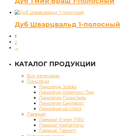
Дуб Тмин Браш 1-полосный
Дуб Шварцвальд 1-полосный
1
2
→
КАТАЛОГ ПРОДУКЦИИ
Все Категории
Линолеум
Линолеум Juteks
Линолеум Комитекс Лин
Линолеум Полистиль
Линолеум Синтерос
Линолеум на отрез
Ламинат
Ламинат Egger PRO
Ламинат Kastamonu
Ламинат Таркетт
Паркетная доска