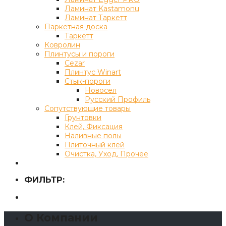
Ламинат Kastamonu
Ламинат Таркетт
Паркетная доска
Таркетт
Ковролин
Плинтусы и пороги
Cezar
Плинтус Winart
Стык-пороги
Новосел
Русский Профиль
Сопутствующие товары
Грунтовки
Клей, Фиксация
Наливные полы
Плиточный клей
Очистка, Уход, Прочее
ФИЛЬТР:
О Компании