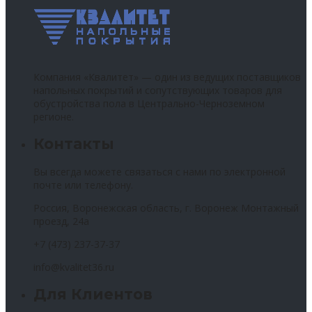
Компания «Квалитет» — один из ведущих поставщиков
напольных покрытий и сопутствующих товаров для
обустройства пола в Центрально-Черноземном
регионе.
Контакты
Вы всегда можете связаться с нами по электронной
почте или телефону.
Россия, Воронежская область, г. Воронеж Монтажный
проезд, 24а
+7 (473) 237-37-37
info@kvalitet36.ru
Для Клиентов