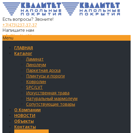
Есть вопросы? Звоните!
+7(473)237-37-37
Напишите нам
info@kvalitet36.ru
Menu
ГЛАВНАЯ
Каталог
Ламинат
Линолеум
Паркетная доска
Плинтусы и пороги
Ковролин
SPC/LVT
Искусственная трава
Натуральный мармолеум
Сопутствующие товары
О Компании
НОВОСТИ
Объекты
Контакты
Обратная связь