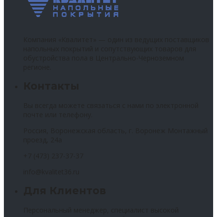
Компания «Квалитет» — один из ведущих поставщиков
напольных покрытий и сопутствующих товаров для
обустройства пола в Центрально-Черноземном
регионе.
Контакты
Вы всегда можете связаться с нами по электронной
почте или телефону.
Россия, Воронежская область, г. Воронеж Монтажный
проезд, 24а
+7 (473) 237-37-37
info@kvalitet36.ru
Для Клиентов
Персональный менеджер, специалист высокой