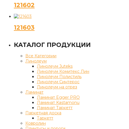
121602
121603
КАТАЛОГ ПРОДУКЦИИ
Все Категории
Линолеум
Линолеум Juteks
Линолеум Комитекс Лин
Линолеум Полистиль
Линолеум Синтерос
Линолеум на отрез
Ламинат
Ламинат Egger PRO
Ламинат Kastamonu
Ламинат Таркетт
Паркетная доска
Таркетт
Ковролин
Плинтусы и пороги