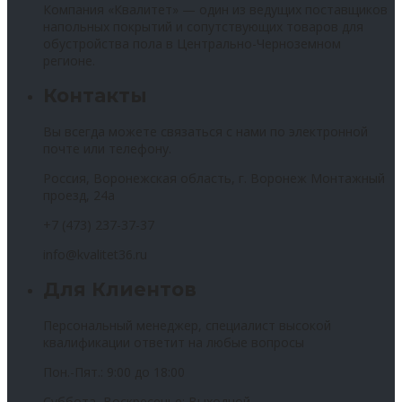
Компания «Квалитет» — один из ведущих поставщиков
напольных покрытий и сопутствующих товаров для
обустройства пола в Центрально-Черноземном
регионе.
Контакты
Вы всегда можете связаться с нами по электронной
почте или телефону.
Россия, Воронежская область, г. Воронеж Монтажный
проезд, 24а
+7 (473) 237-37-37
info@kvalitet36.ru
Для Клиентов
Персональный менеджер, специалист высокой
квалификации ответит на любые вопросы
Пон.-Пят.: 9:00 до 18:00
Суббота, Воскресенье: Выходной