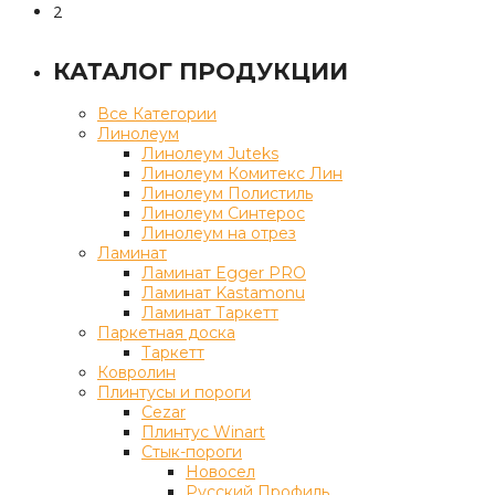
2
КАТАЛОГ ПРОДУКЦИИ
Все Категории
Линолеум
Линолеум Juteks
Линолеум Комитекс Лин
Линолеум Полистиль
Линолеум Синтерос
Линолеум на отрез
Ламинат
Ламинат Egger PRO
Ламинат Kastamonu
Ламинат Таркетт
Паркетная доска
Таркетт
Ковролин
Плинтусы и пороги
Cezar
Плинтус Winart
Стык-пороги
Новосел
Русский Профиль