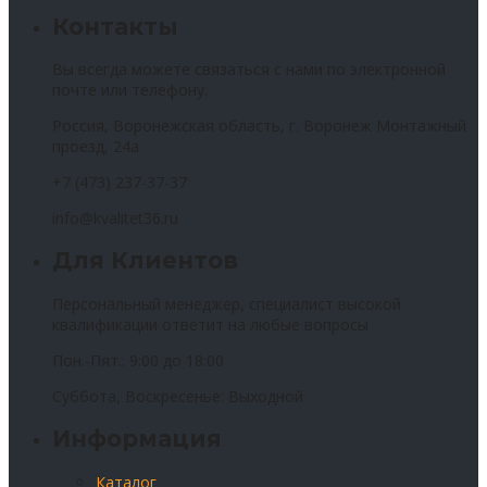
Контакты
Вы всегда можете связаться с нами по электронной
почте или телефону.
Россия, Воронежская область, г. Воронеж Монтажный
проезд, 24а
+7 (473) 237-37-37
info@kvalitet36.ru
Для Клиентов
Персональный менеджер, специалист высокой
квалификации ответит на любые вопросы
Пон.-Пят.: 9:00 до 18:00
Суббота, Воскресенье: Выходной
Информация
Каталог