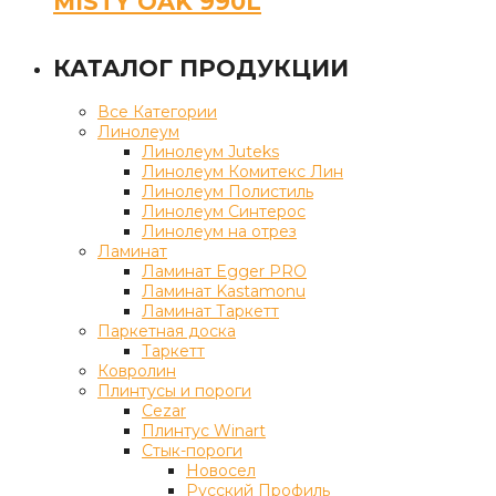
MISTY OAK 990L
КАТАЛОГ ПРОДУКЦИИ
Все Категории
Линолеум
Линолеум Juteks
Линолеум Комитекс Лин
Линолеум Полистиль
Линолеум Синтерос
Линолеум на отрез
Ламинат
Ламинат Egger PRO
Ламинат Kastamonu
Ламинат Таркетт
Паркетная доска
Таркетт
Ковролин
Плинтусы и пороги
Cezar
Плинтус Winart
Стык-пороги
Новосел
Русский Профиль