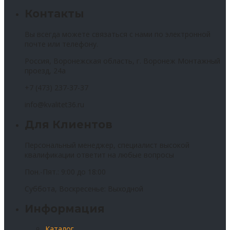
Контакты
Вы всегда можете связаться с нами по электронной
почте или телефону.
Россия, Воронежская область, г. Воронеж Монтажный
проезд, 24а
+7 (473) 237-37-37
info@kvalitet36.ru
Для Клиентов
Персональный менеджер, специалист высокой
квалификации ответит на любые вопросы
Пон.-Пят.: 9:00 до 18:00
Суббота, Воскресенье: Выходной
Информация
Каталог