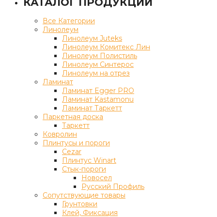
КАТАЛОГ ПРОДУКЦИИ
Все Категории
Линолеум
Линолеум Juteks
Линолеум Комитекс Лин
Линолеум Полистиль
Линолеум Синтерос
Линолеум на отрез
Ламинат
Ламинат Egger PRO
Ламинат Kastamonu
Ламинат Таркетт
Паркетная доска
Таркетт
Ковролин
Плинтусы и пороги
Cezar
Плинтус Winart
Стык-пороги
Новосел
Русский Профиль
Сопутствующие товары
Грунтовки
Клей, Фиксация