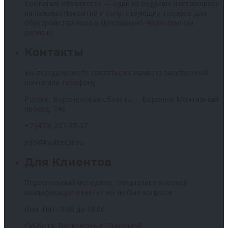
Компания «Квалитет» — один из ведущих поставщиков
напольных покрытий и сопутствующих товаров для
обустройства пола в Центрально-Черноземном
регионе.
Контакты
Вы всегда можете связаться с нами по электронной
почте или телефону.
Россия, Воронежская область, г. Воронеж Монтажный
проезд, 24а
+7 (473) 237-37-37
info@kvalitet36.ru
Для Клиентов
Персональный менеджер, специалист высокой
квалификации ответит на любые вопросы
Пон.-Пят.: 9:00 до 18:00
Суббота, Воскресенье: Выходной