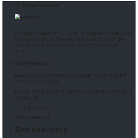
О Компании
Компания «Квалитет» — один из ведущих поставщиков
напольных покрытий и сопутствующих товаров для
обустройства пола в Центрально-Черноземном
регионе.
Контакты
Вы всегда можете связаться с нами по электронной
почте или телефону.
Россия, Воронежская область, г. Воронеж Монтажный
проезд, 24а
+7 (473) 237-37-37
info@kvalitet36.ru
Для Клиентов