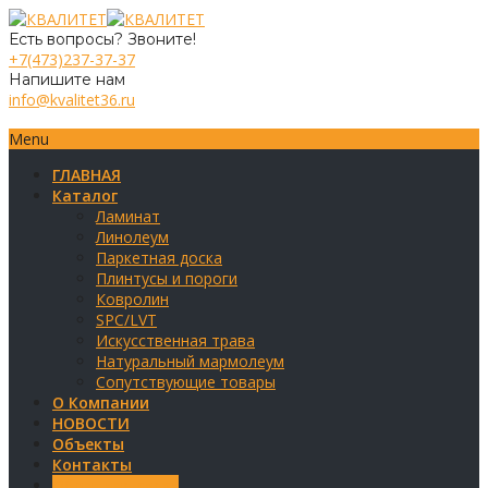
Есть вопросы? Звоните!
+7(473)237-37-37
Напишите нам
info@kvalitet36.ru
Menu
ГЛАВНАЯ
Каталог
Ламинат
Линолеум
Паркетная доска
Плинтусы и пороги
Ковролин
SPC/LVT
Искусственная трава
Натуральный мармолеум
Сопутствующие товары
О Компании
НОВОСТИ
Объекты
Контакты
Обратная связь