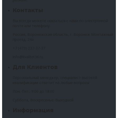
Контакты
Вы всегда можете связаться с нами по электронной
почте или телефону.
Россия, Воронежская область, г. Воронеж Монтажный
проезд, 24а
+7 (473) 237-37-37
info@kvalitet36.ru
Для Клиентов
Персональный менеджер, специалист высокой
квалификации ответит на любые вопросы
Пон.-Пят.: 9:00 до 18:00
Суббота, Воскресенье: Выходной
Информация