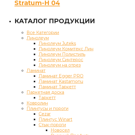
Stratum-H 04
КАТАЛОГ ПРОДУКЦИИ
Все Категории
Линолеум
Линолеум Juteks
Линолеум Комитекс Лин
Линолеум Полистиль
Линолеум Синтерос
Линолеум на отрез
Ламинат
Ламинат Egger PRO
Ламинат Kastamonu
Ламинат Таркетт
Паркетная доска
Таркетт
Ковролин
Плинтусы и пороги
Cezar
Плинтус Winart
Стык-пороги
Новосел