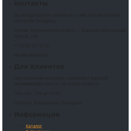
Контакты
Вы всегда можете связаться с нами по электронной
почте или телефону.
Россия, Воронежская область, г. Воронеж Монтажный
проезд, 24а
+7 (473) 237-37-37
info@kvalitet36.ru
Для Клиентов
Персональный менеджер, специалист высокой
квалификации ответит на любые вопросы
Пон.-Пят.: 9:00 до 18:00
Суббота, Воскресенье: Выходной
Информация
Каталог