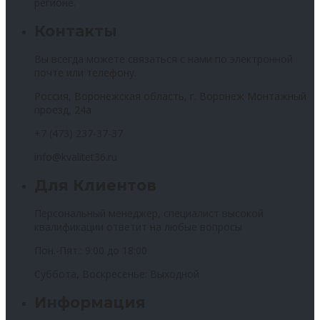
регионе.
Контакты
Вы всегда можете связаться с нами по электронной
почте или телефону.
Россия, Воронежская область, г. Воронеж Монтажный
проезд, 24а
+7 (473) 237-37-37
info@kvalitet36.ru
Для Клиентов
Персональный менеджер, специалист высокой
квалификации ответит на любые вопросы
Пон.-Пят.: 9:00 до 18:00
Суббота, Воскресенье: Выходной
Информация