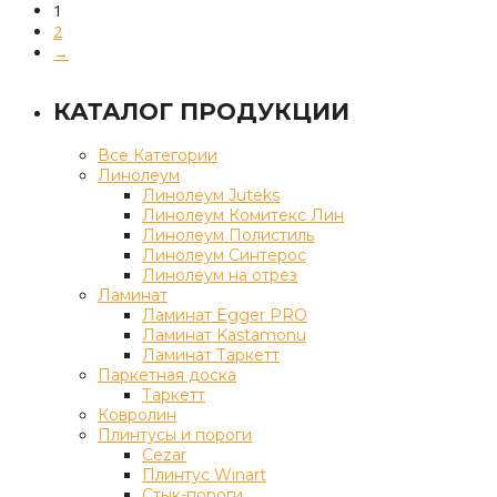
1
2
→
КАТАЛОГ ПРОДУКЦИИ
Все Категории
Линолеум
Линолеум Juteks
Линолеум Комитекс Лин
Линолеум Полистиль
Линолеум Синтерос
Линолеум на отрез
Ламинат
Ламинат Egger PRO
Ламинат Kastamonu
Ламинат Таркетт
Паркетная доска
Таркетт
Ковролин
Плинтусы и пороги
Cezar
Плинтус Winart
Стык-пороги