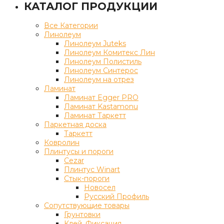
КАТАЛОГ ПРОДУКЦИИ
Все Категории
Линолеум
Линолеум Juteks
Линолеум Комитекс Лин
Линолеум Полистиль
Линолеум Синтерос
Линолеум на отрез
Ламинат
Ламинат Egger PRO
Ламинат Kastamonu
Ламинат Таркетт
Паркетная доска
Таркетт
Ковролин
Плинтусы и пороги
Cezar
Плинтус Winart
Стык-пороги
Новосел
Русский Профиль
Сопутствующие товары
Грунтовки
Клей, Фиксация