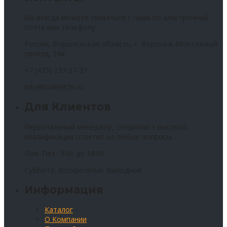
Вы всегда можете связаться с нами по электронной
почте или телефону.
Россия, Воронежская область, г. Воронеж Монтажный
проезд, 24а
+7 (473) 237-37-37
info@kvalitet36.ru
Для Клиентов
Персональный менеджер, специалист высокой
квалификации ответит на любые вопросы
Пон.-Пят.: 9:00 до 18:00
Суббота, Воскресенье: Выходной
Информация
Каталог
О Компании