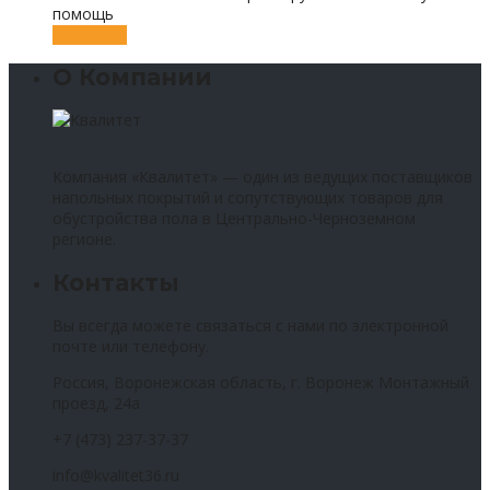
помощь
Контакты
О Компании
Компания «Квалитет» — один из ведущих поставщиков
напольных покрытий и сопутствующих товаров для
обустройства пола в Центрально-Черноземном
регионе.
Контакты
Вы всегда можете связаться с нами по электронной
почте или телефону.
Россия, Воронежская область, г. Воронеж Монтажный
проезд, 24а
+7 (473) 237-37-37
info@kvalitet36.ru