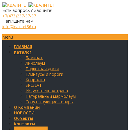
Есть вопросы? Звоните!
+7(473)237-37-37
Напишите нам
info@kvalitet36.ru
Menu
ГЛАВНАЯ
Каталог
Ламинат
Линолеум
Паркетная доска
Плинтусы и пороги
Ковролин
SPC/LVT
Искусственная трава
Натуральный мармолеум
Сопутствующие товары
О Компании
НОВОСТИ
Объекты
Контакты
Обратная связь