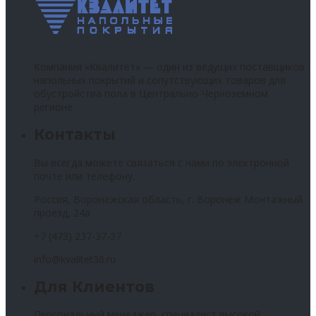
Компания «Квалитет» — один из ведущих поставщиков
напольных покрытий и сопутствующих товаров для
обустройства пола в Центрально-Черноземном
регионе.
Контакты
Вы всегда можете связаться с нами по электронной
почте или телефону.
Россия, Воронежская область, г. Воронеж Монтажный
проезд, 24а
+7 (473) 237-37-37
info@kvalitet36.ru
Для Клиентов
Персональный менеджер, специалист высокой