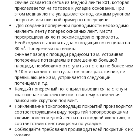
случае создается сетка из Медной ленты 801, которая
приклеивается на готовое к укладке основание. При
этом медная лента укладывается под каждым рулоном
покрытия или плиткой примерно посередине.
Для создания поперечной проводимости необходимо
наклеить ленту поперек основных лент. Места
перекрещивания лент рекомендовано проколоть.
Необходимо выполнять два отводящих потенциала на
30 м². Поперечный потенциал
снимает заряд с площади радиусом 10 м. Устраивая
поперечные потенциалы в помещениях большой
площади, необходимо отступить от стены не более чем
9-10 м и наклеить ленту, затем через расстояние, не
превышающее 20 м, устраивается следующий
потенциал и т.д.
Каждый поперечный потенциал выводится на стену и
«расключается» электриком в систему заземления
пайкой или скруткой под винт.
Приклеивание токопроводящих покрытий производится
соответствующими виду покрытий токопроводящими
клеями поверх медной ленты на отводной «хвостик», в
соответствии с инструкциями по укладке.
Соблюдайте требования производителей покрытий к их
укладке!