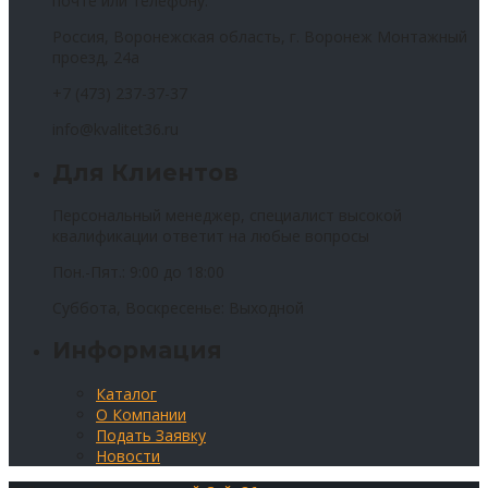
почте или телефону.
Россия, Воронежская область, г. Воронеж Монтажный
проезд, 24а
+7 (473) 237-37-37
info@kvalitet36.ru
Для Клиентов
Персональный менеджер, специалист высокой
квалификации ответит на любые вопросы
Пон.-Пят.: 9:00 до 18:00
Суббота, Воскресенье: Выходной
Информация
Каталог
О Компании
Подать Заявку
Новости