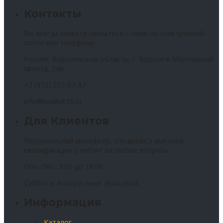
Контакты
Вы всегда можете связаться с нами по электронной
почте или телефону.
Россия, Воронежская область, г. Воронеж Монтажный
проезд, 24а
+7 (473) 237-37-37
info@kvalitet36.ru
Для Клиентов
Персональный менеджер, специалист высокой
квалификации ответит на любые вопросы
Пон.-Пят.: 9:00 до 18:00
Суббота, Воскресенье: Выходной
Информация
Каталог