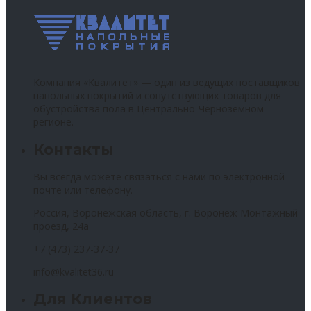
Компания «Квалитет» — один из ведущих поставщиков
напольных покрытий и сопутствующих товаров для
обустройства пола в Центрально-Черноземном
регионе.
Контакты
Вы всегда можете связаться с нами по электронной
почте или телефону.
Россия, Воронежская область, г. Воронеж Монтажный
проезд, 24а
+7 (473) 237-37-37
info@kvalitet36.ru
Для Клиентов