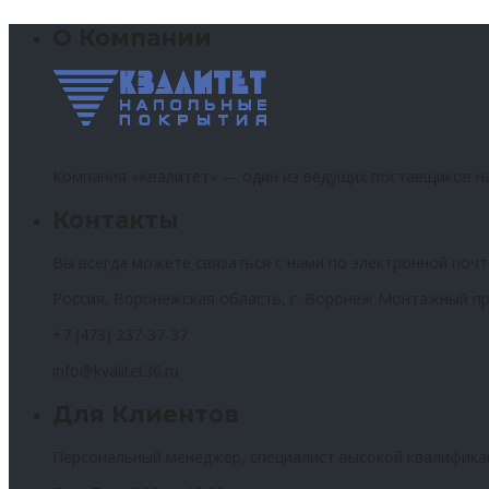
О Компании
Компания «Квалитет» — один из ведущих поставщиков н
Контакты
Вы всегда можете связаться с нами по электронной почт
Россия, Воронежская область, г. Воронеж Монтажный пр
+7 (473) 237-37-37
info@kvalitet36.ru
Для Клиентов
Персональный менеджер, специалист высокой квалифика