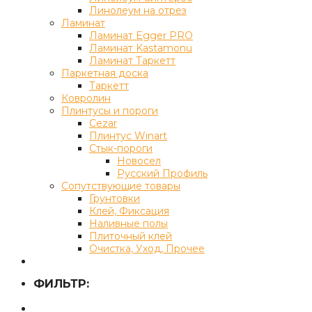
Линолеум на отрез
Ламинат
Ламинат Egger PRO
Ламинат Kastamonu
Ламинат Таркетт
Паркетная доска
Таркетт
Ковролин
Плинтусы и пороги
Cezar
Плинтус Winart
Стык-пороги
Новосел
Русский Профиль
Сопутствующие товары
Грунтовки
Клей, Фиксация
Наливные полы
Плиточный клей
Очистка, Уход, Прочее
ФИЛЬТР: