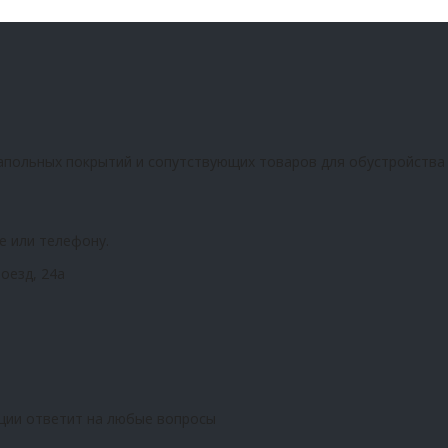
апольных покрытий и сопутствующих товаров для обустройства
е или телефону.
оезд, 24а
ции ответит на любые вопросы